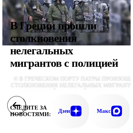
В Греции прошли
столкновения
нелегальных
мигрантов с полицией
© В ГРЕЧЕСКОМ ПОРТУ ПАТРЫ ПРОИЗОШ
СТОЛКНОВЕНИЯ НЕЛЕГАЛЬНЫХ МИГРАНТ
С ПОЛИЦИЕЙ. ПОЛИЦЕЙСКИХ ЗАБРОСА
КАМНЯМИ, В ОТВЕТ НА ЭТО О
ПРИМЕНИЛИ СЛЕЗОТОЧИВЫЙ Г
СЛЕДИТЕ ЗА
Дзен
Макс
НОВОСТЯМИ: