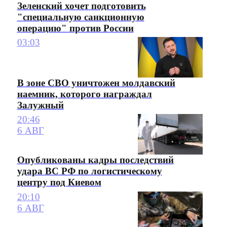
Зеленский хочет подготовить
"специальную санкционную
операцию" против России
03:03
В зоне СВО уничтожен молдавский
наемник, которого награждал
Залужный
20:46
6 АВГ
Опубликованы кадры последствий
удара ВС РФ по логистическому
центру под Киевом
20:10
6 АВГ