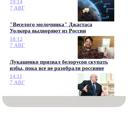
19:14
7 АВГ
"Веселого молочника" Джастаса
Уолкера выдворяют из России
18:12
7 АВГ
Лукашенко призвал белорусов скупать
избы, пока все не разобрали россияне
14:11
7 АВГ