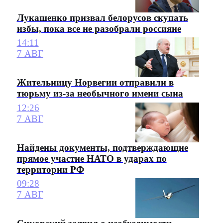
Лукашенко призвал белорусов скупать
избы, пока все не разобрали россияне
14:11
7 АВГ
Жительницу Норвегии отправили в
тюрьму из-за необычного имени сына
12:26
7 АВГ
Найдены документы, подтверждающие
прямое участие НАТО в ударах по
территории РФ
09:28
7 АВГ