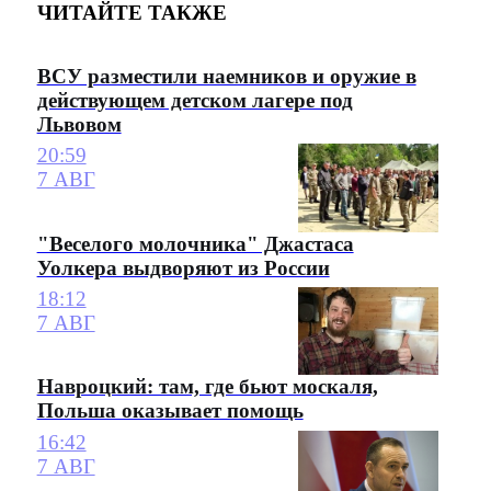
ЧИТАЙТЕ ТАКЖЕ
ВСУ разместили наемников и оружие в
действующем детском лагере под
Львовом
20:59
7 АВГ
"Веселого молочника" Джастаса
Уолкера выдворяют из России
18:12
7 АВГ
Навроцкий: там, где бьют москаля,
Польша оказывает помощь
16:42
7 АВГ