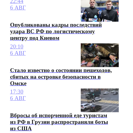
22:44
6 АВГ
Опубликованы кадры последствий
удара ВС РФ по логистическому
центру под Киевом
20:10
6 АВГ
Стало известно о состоянии пешеходов,
сбитых на островке безопасности в
Омске
17:30
6 АВГ
Вбросы об испорченной еде туристам
из РФ в Грузии распространяли боты
из США