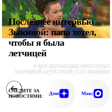
Последнее интервью
Зыкиной: папа хотел,
чтобы я была
летчицей
© ВСЕ ЖЕЛАЮЩИЕ ПРОСТИТЬСЯ
НАРОДНОЙ АРТИСТКОЙ СССР ЛЮДМИЛ
ГЕОРГИЕВНОЙ ЗЫКИНОЙ СМОГУТ ОТДА
ПОСЛЕДНИЙ УСОПШЕЙ С ПОЛУДНЯ 3 ИЮ
ДО УТРА 4 ИЮ
СЛЕДИТЕ ЗА
Дзен
Макс
НОВОСТЯМИ: