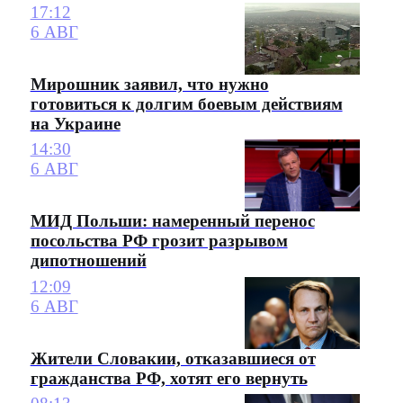
17:12
6 АВГ
Мирошник заявил, что нужно
готовиться к долгим боевым действиям
на Украине
14:30
6 АВГ
МИД Польши: намеренный перенос
посольства РФ грозит разрывом
дипотношений
12:09
6 АВГ
Жители Словакии, отказавшиеся от
гражданства РФ, хотят его вернуть