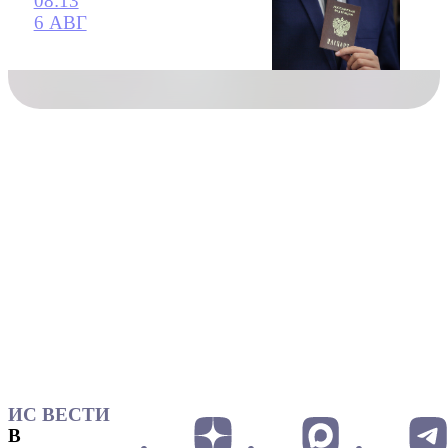
08:13
6 АВГ
ИС ВЕСТИ
В