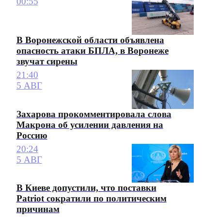
00:55
В Воронежской области объявлена
опасность атаки БПЛА, в Воронеже
звучат сирены
21:40
5 АВГ
Захарова прокомментировала слова
Макрона об усилении давления на
Россию
20:24
5 АВГ
В Киеве допустили, что поставки
Patriot сократили по политическим
причинам