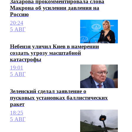
Захарова прокомментировала слова
Макрона об усилении давления на
Россию
20:24
5 АВГ
Небензя уличил Киев в намерении
создать угрозу масштабной
катастрофы
19:01
5 АВГ
Зеленский сделал заявление о
пусковых установках баллистических
ракет
18:25
5 АВГ