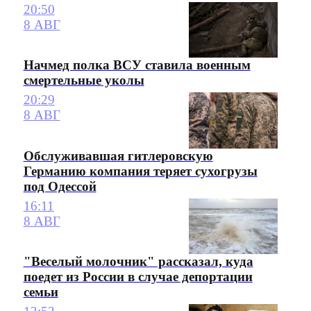
20:50
8 АВГ
Начмед полка ВСУ ставила военным
смертельные уколы
20:29
8 АВГ
Обслуживавшая гитлеровскую
Германию компания теряет сухогрузы
под Одессой
16:11
8 АВГ
"Веселый молочник" рассказал, куда
поедет из России в случае депортации
семьи