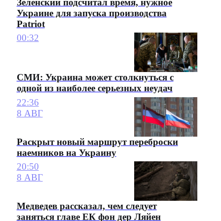
Зеленский подсчитал время, нужное
Украине для запуска производства
Patriot
00:32
СМИ: Украина может столкнуться с
одной из наиболее серьезных неудач
22:36
8 АВГ
Раскрыт новый маршрут переброски
наемников на Украину
20:50
8 АВГ
Медведев рассказал, чем следует
заняться главе ЕК фон дер Ляйен