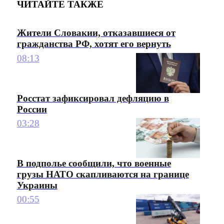
ЧИТАЙТЕ ТАКЖЕ
Жители Словакии, отказавшиеся от
гражданства РФ, хотят его вернуть
08:13
Росстат зафиксировал дефляцию в
России
03:28
В подполье сообщили, что военные
грузы НАТО скапливаются на границе
Украины
00:55