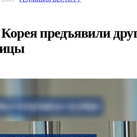
орея предъявили друг 
ницы