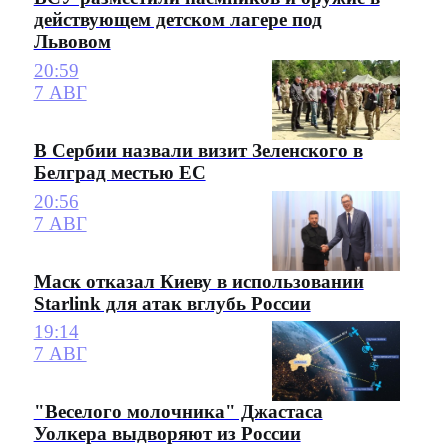
действующем детском лагере под
Львовом
20:59
7 АВГ
В Сербии назвали визит Зеленского в
Белград местью ЕС
20:56
7 АВГ
Маск отказал Киеву в использовании
Starlink для атак вглубь России
19:14
7 АВГ
"Веселого молочника" Джастаса
Уолкера выдворяют из России