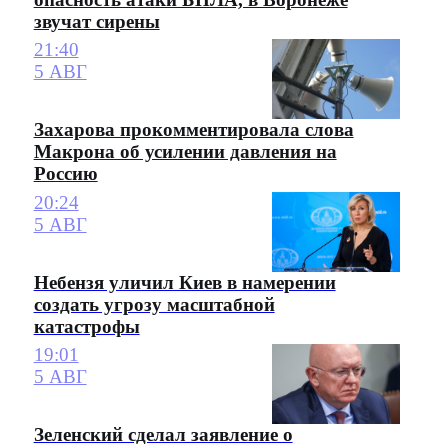
звучат сирены
21:40
5 АВГ
Захарова прокомментировала слова
Макрона об усилении давления на
Россию
20:24
5 АВГ
Небензя уличил Киев в намерении
создать угрозу масштабной
катастрофы
19:01
5 АВГ
Зеленский сделал заявление о