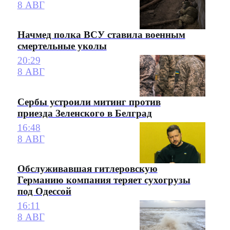
8 АВГ
Начмед полка ВСУ ставила военным
смертельные уколы
20:29
8 АВГ
Сербы устроили митинг против
приезда Зеленского в Белград
16:48
8 АВГ
Обслуживавшая гитлеровскую
Германию компания теряет сухогрузы
под Одессой
16:11
8 АВГ