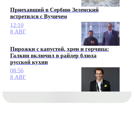
Приехавший в Сербию Зеленский
встретился с Вучичем
12:10
8 АВГ
Пирожки с капустой, хрен и горчица:
Галкин включил в райдер блюда
русской кухни
08:56
8 АВГ