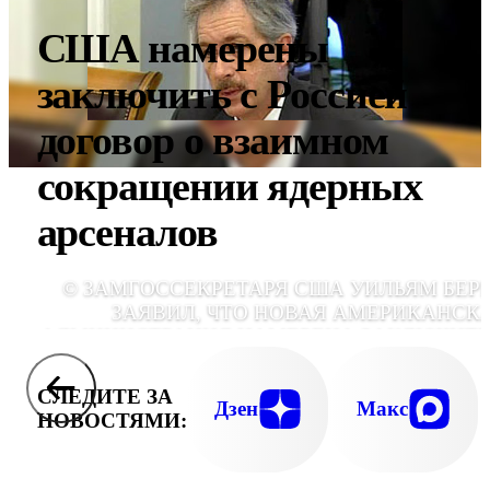
США намерены
заключить с Россией
договор о взаимном
сокращении ядерных
арсеналов
© ЗАМГОССЕКРЕТАРЯ США УИЛЬЯМ БЕР
ЗАЯВИЛ, ЧТО НОВАЯ АМЕРИКАНСК
АДМИНИСТРАЦИЯ НАМЕРЕНА ЗАКЛЮЧИТЬ
РОССИЕЙ ДОГОВОР, ПРЕДУСМАТРИВАЮЩ
ДАЛЬНЕЙШЕЕ ВЗАИМНОЕ СОКРАЩЕН
СЛЕДИТЕ ЗА
ЯДЕРНЫХ АРСЕНАЛ
Дзен
Макс
НОВОСТЯМИ: