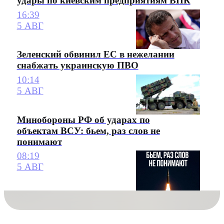
удары по киевским предприятиям ВПК
16:39
5 АВГ
Зеленский обвинил ЕС в нежелании
снабжать украинскую ПВО
10:14
5 АВГ
Минобороны РФ об ударах по
объектам ВСУ: бьем, раз слов не
понимают
08:19
5 АВГ