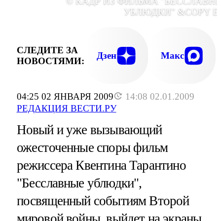
© КАДР ИЗ ФИЛЬМА "БЕССЛАВН
УБЛЮДКИ" &COPY E
СЛЕДИТЕ ЗА
Дзен
Макс
НОВОСТЯМИ:
04:25 02 ЯНВАРЯ 2009
14:08 02.01.2009
РЕДАКЦИЯ ВЕСТИ.РУ
Новый и уже вызывающий
ожесточенные споры фильм
режиссера Квентина Тарантино
"Бесславные ублюдки",
посвященный событиям Второй
мировой войны, выйдет на экраны