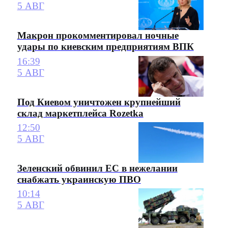
5 АВГ
Макрон прокомментировал ночные
удары по киевским предприятиям ВПК
16:39
5 АВГ
Под Киевом уничтожен крупнейший
склад маркетплейса Rozetka
12:50
5 АВГ
Зеленский обвинил ЕС в нежелании
снабжать украинскую ПВО
10:14
5 АВГ