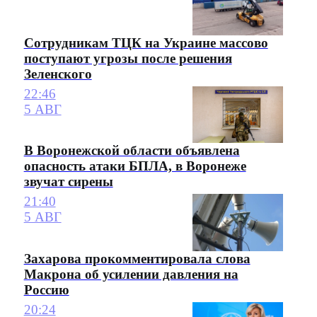
Сотрудникам ТЦК на Украине массово
поступают угрозы после решения
Зеленского
22:46
5 АВГ
В Воронежской области объявлена
опасность атаки БПЛА, в Воронеже
звучат сирены
21:40
5 АВГ
Захарова прокомментировала слова
Макрона об усилении давления на
Россию
20:24