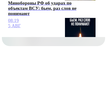
Минобороны РФ об ударах по
объектам ВСУ: бьем, раз слов не
понимают
08:19
5 АВГ