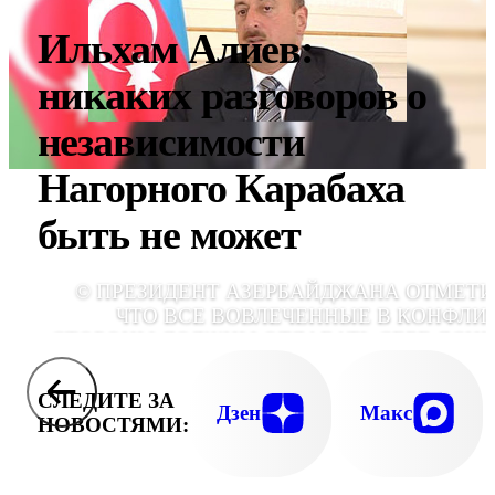
Ильхам Алиев:
никаких разговоров о
независимости
Нагорного Карабаха
быть не может
© ПРЕЗИДЕНТ АЗЕРБАЙДЖАНА ОТМЕТИ
ЧТО ВСЕ ВОВЛЕЧЕННЫЕ В КОНФЛИ
СТОРОНЫ ДОЛЖНЫ ОТДАВАТЬ СЕБЕ ЯСН
ОТЧЕТ В ТОМ, ЧТО НИКАКИХ РАЗГОВОРОВ
НЕЗАВИСИМОСТИ НАГОРНОГО КАРАБА
СЛЕДИТЕ ЗА
БЫТЬ НЕ МОЖ
Дзен
Макс
НОВОСТЯМИ: