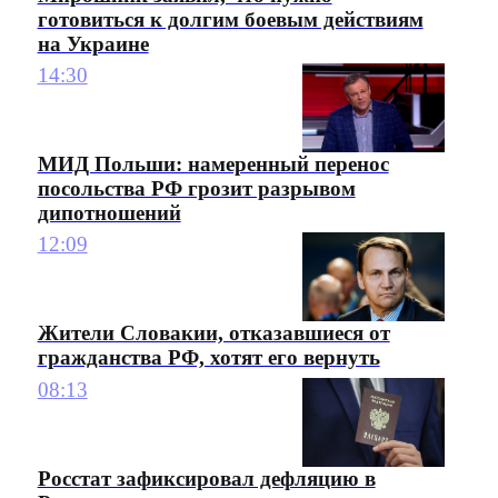
готовиться к долгим боевым действиям
на Украине
14:30
МИД Польши: намеренный перенос
посольства РФ грозит разрывом
дипотношений
12:09
Жители Словакии, отказавшиеся от
гражданства РФ, хотят его вернуть
08:13
Росстат зафиксировал дефляцию в