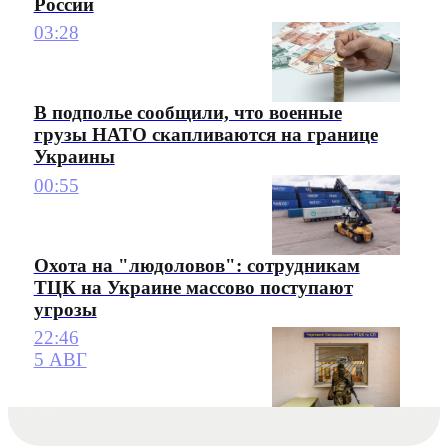
России
03:28
В подполье сообщили, что военные
грузы НАТО скапливаются на границе
Украины
00:55
Охота на "людоловов": сотрудникам
ТЦК на Украине массово поступают
угрозы
22:46
5 АВГ