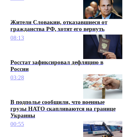
Жители Словакии, отказавшиеся от
гражданства РФ, хотят его вернуть
08:13
Росстат зафиксировал дефляцию в
России
03:28
В подполье сообщили, что военные
грузы НАТО скапливаются на границе
Украины
00:55