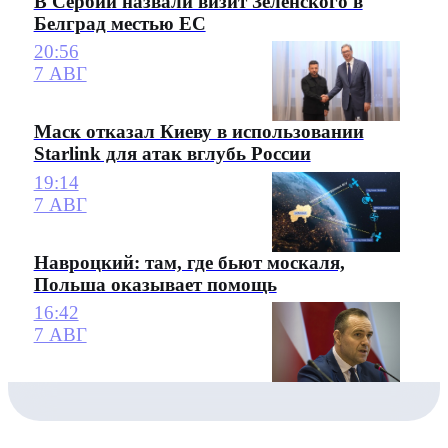
В Сербии назвали визит Зеленского в
Белград местью ЕС
20:56
7 АВГ
Маск отказал Киеву в использовании
Starlink для атак вглубь России
19:14
7 АВГ
Навроцкий: там, где бьют москаля,
Польша оказывает помощь
16:42
7 АВГ