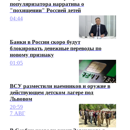
популяризатора нарратива о
"похищении" Россией детей
04:44
Банки в России скоро будут
блокировать денежные переводы по
новому признаку
01:05
ВСУ разместили наемников и оружие в
действующем детском лагере под
Львовом
20:59
7 АВГ