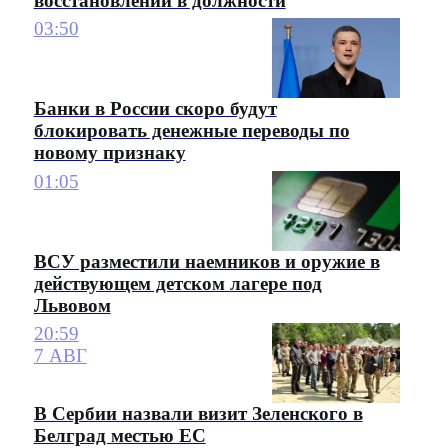
восстановлении в должности
03:50
Банки в России скоро будут
блокировать денежные переводы по
новому признаку
01:05
ВСУ разместили наемников и оружие в
действующем детском лагере под
Львовом
20:59
7 АВГ
В Сербии назвали визит Зеленского в
Белград местью ЕС