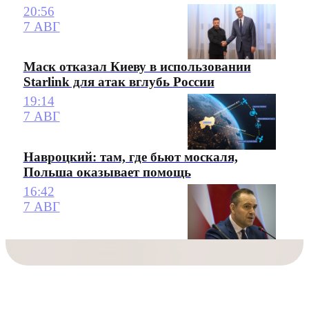
20:56
7 АВГ
Маск отказал Киеву в использовании
Starlink для атак вглубь России
19:14
7 АВГ
Навроцкий: там, где бьют москаля,
Польша оказывает помощь
16:42
7 АВГ