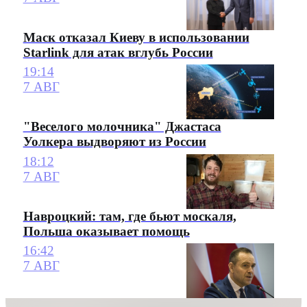
Маск отказал Киеву в использовании
Starlink для атак вглубь России
19:14
7 АВГ
"Веселого молочника" Джастаса
Уолкера выдворяют из России
18:12
7 АВГ
Навроцкий: там, где бьют москаля,
Польша оказывает помощь
16:42
7 АВГ