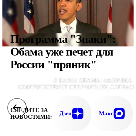
Программа "Знаки":
Обама уже печет для
России "пряник"
© БАРАК ОБАМА: АМЕРИКА 
СООТВЕТСТВУЕТ СТЕРЕОТИПУ, СОГЛАС
КОТОРОМУ ОНА - САМОДОВОЛЬН
ИМПЕР
СЛЕДИТЕ ЗА
Дзен
Макс
НОВОСТЯМИ: