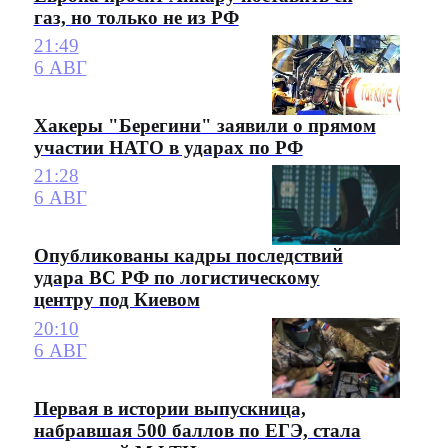
газ, но только не из РФ
21:49
6 АВГ
Хакеры "Берегини" заявили о прямом
участии НАТО в ударах по РФ
21:28
6 АВГ
Опубликованы кадры последствий
удара ВС РФ по логистическому
центру под Киевом
20:10
6 АВГ
Первая в истории выпускница,
набравшая 500 баллов по ЕГЭ, стала