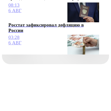
08:13
6 АВГ
Росстат зафиксировал дефляцию в
России
03:28
6 АВГ