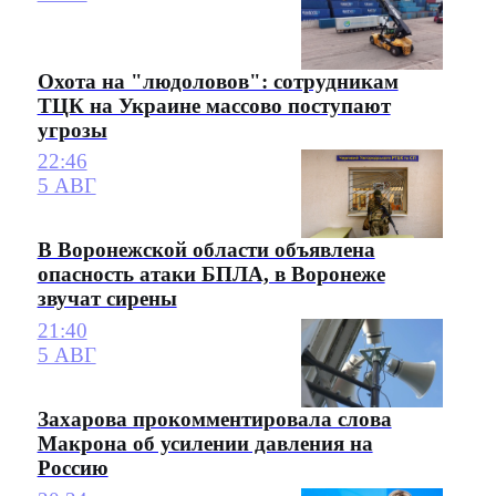
Охота на "людоловов": сотрудникам
ТЦК на Украине массово поступают
угрозы
22:46
5 АВГ
В Воронежской области объявлена
опасность атаки БПЛА, в Воронеже
звучат сирены
21:40
5 АВГ
Захарова прокомментировала слова
Макрона об усилении давления на
Россию