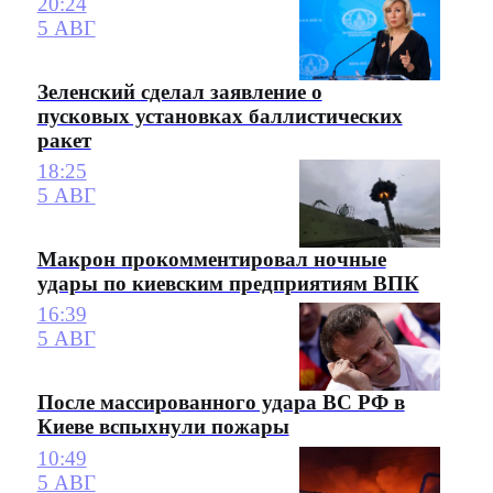
20:24
5 АВГ
Зеленский сделал заявление о
пусковых установках баллистических
ракет
18:25
5 АВГ
Макрон прокомментировал ночные
удары по киевским предприятиям ВПК
16:39
5 АВГ
После массированного удара ВС РФ в
Киеве вспыхнули пожары
10:49
5 АВГ