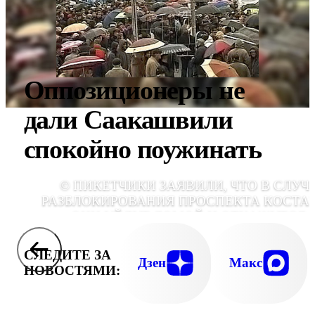
Оппозиционеры не
дали Саакашвили
спокойно поужинать
© ПИКЕТЧИКИ ЗАЯВИЛИ, ЧТО В СЛУЧ
РАЗБЛОКИРОВАНИЯ ПРОСПЕКТА КОСТА
ОНИ УЙДУТ ДОМОЙ И ОТКАЖУТСЯ 
ЛЮБЫХ АКЦИЙ ПРОТЕСТА, ОРГАНИЗУЕМ
ЛИДЕРАМИ ОППОЗИЦ
СЛЕДИТЕ ЗА
Дзен
Макс
НОВОСТЯМИ: