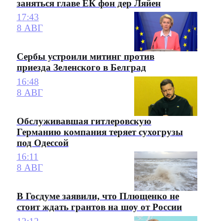
заняться главе ЕК фон дер Ляйен
17:43
8 АВГ
Сербы устроили митинг против
приезда Зеленского в Белград
16:48
8 АВГ
Обслуживавшая гитлеровскую
Германию компания теряет сухогрузы
под Одессой
16:11
8 АВГ
В Госдуме заявили, что Плющенко не
стоит ждать грантов на шоу от России