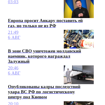
03:03
Европа просит Анкару поставить ей
газ, но только не из РФ
21:49
6 АВГ
В зоне СВО уничтожен молдавский
наемник, которого награждал
Залужный
20:46
6 АВГ
Опубликованы кадры последствий
удара ВС РФ по логистическому
центру под Киевом
20:10