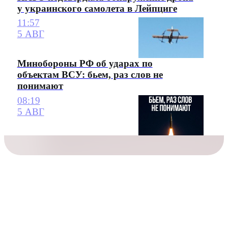
у украинского самолета в Лейпциге
11:57
5 АВГ
Минобороны РФ об ударах по
объектам ВСУ: бьем, раз слов не
понимают
08:19
5 АВГ