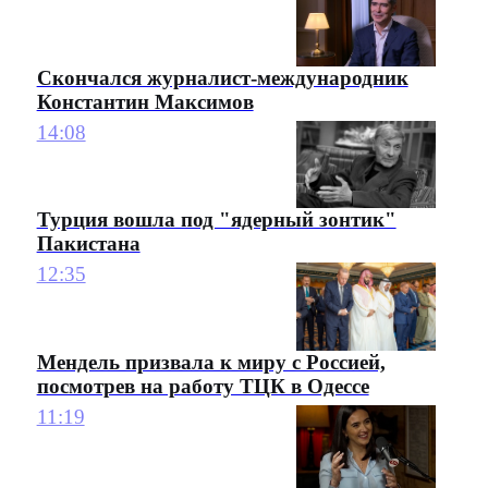
Скончался журналист-международник
Константин Максимов
14:08
Турция вошла под "ядерный зонтик"
Пакистана
12:35
Мендель призвала к миру с Россией,
посмотрев на работу ТЦК в Одессе
11:19