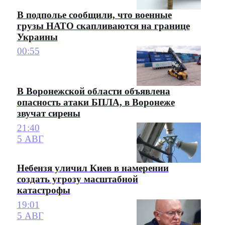
В подполье сообщили, что военные
грузы НАТО скапливаются на границе
Украины
00:55
В Воронежской области объявлена
опасность атаки БПЛА, в Воронеже
звучат сирены
21:40
5 АВГ
Небензя уличил Киев в намерении
создать угрозу масштабной
катастрофы
19:01
5 АВГ