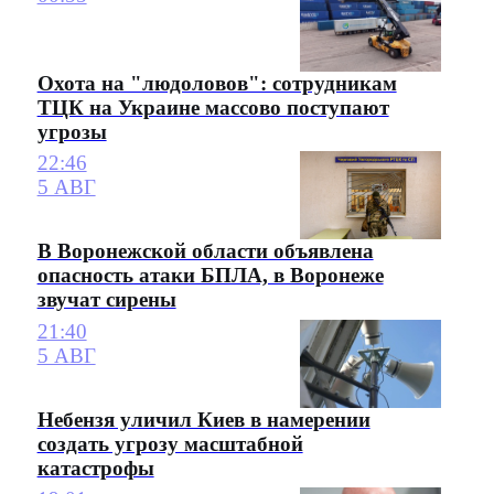
Охота на "людоловов": сотрудникам
ТЦК на Украине массово поступают
угрозы
22:46
5 АВГ
В Воронежской области объявлена
опасность атаки БПЛА, в Воронеже
звучат сирены
21:40
5 АВГ
Небензя уличил Киев в намерении
создать угрозу масштабной
катастрофы