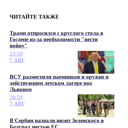
ЧИТАЙТЕ ТАКЖЕ
Трамп отпросился с круглого стола в
Госдепе из-за необходимости "вести
войну"
23:50
7 АВГ
ВСУ разместили наемников и оружие в
действующем детском лагере под
Львовом
20:59
7 АВГ
В Сербии назвали визит Зеленского в
Белград местью ЕС