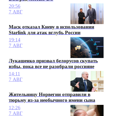
20:56
7 АВГ
Маск отказал Киеву в использовании
Starlink для атак вглубь России
19:14
7 АВГ
Лукашенко призвал белорусов скупать
избы, пока все не разобрали россияне
14:11
7 АВГ
Жительницу Норвегии отправили в
тюрьму из-за необычного имени сына
12:26
7 АВГ