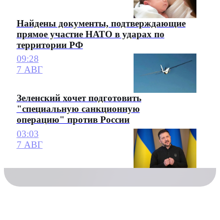
Найдены документы, подтверждающие
прямое участие НАТО в ударах по
территории РФ
09:28
7 АВГ
Зеленский хочет подготовить
"специальную санкционную
операцию" против России
03:03
7 АВГ