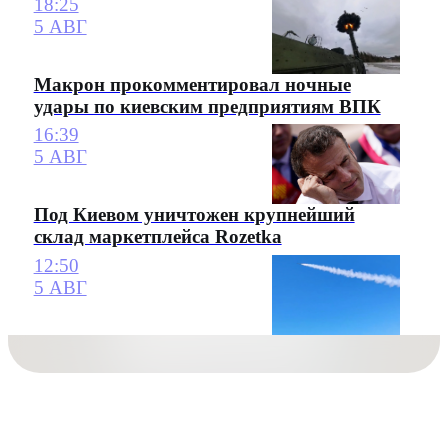
18:25
5 АВГ
Макрон прокомментировал ночные
удары по киевским предприятиям ВПК
16:39
5 АВГ
Под Киевом уничтожен крупнейший
склад маркетплейса Rozetka
12:50
5 АВГ