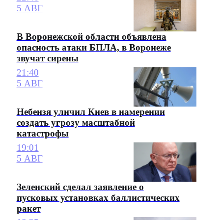
5 АВГ
В Воронежской области объявлена
опасность атаки БПЛА, в Воронеже
звучат сирены
21:40
5 АВГ
Небензя уличил Киев в намерении
создать угрозу масштабной
катастрофы
19:01
5 АВГ
Зеленский сделал заявление о
пусковых установках баллистических
ракет