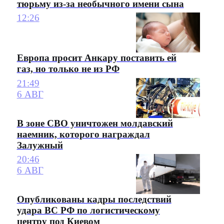
тюрьму из-за необычного имени сына
12:26
Европа просит Анкару поставить ей
газ, но только не из РФ
21:49
6 АВГ
В зоне СВО уничтожен молдавский
наемник, которого награждал
Залужный
20:46
6 АВГ
Опубликованы кадры последствий
удара ВС РФ по логистическому
центру под Киевом