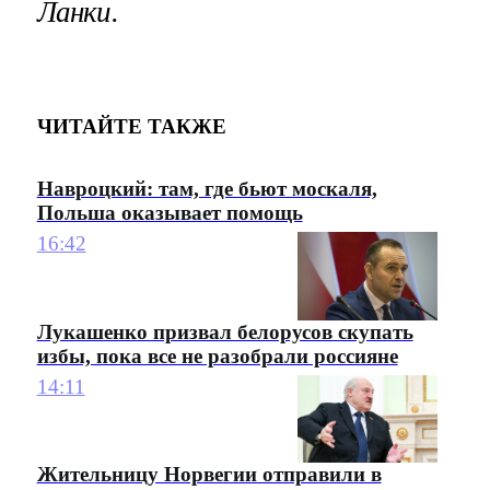
Ланки.
ЧИТАЙТЕ ТАКЖЕ
Навроцкий: там, где бьют москаля,
Польша оказывает помощь
16:42
Лукашенко призвал белорусов скупать
избы, пока все не разобрали россияне
14:11
Жительницу Норвегии отправили в