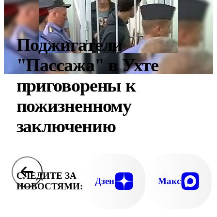
Поджигатели
"Пассажа" в Ухте
приговорены к
пожизненному
заключению
СЛЕДИТЕ ЗА
Дзен
Макс
НОВОСТЯМИ: