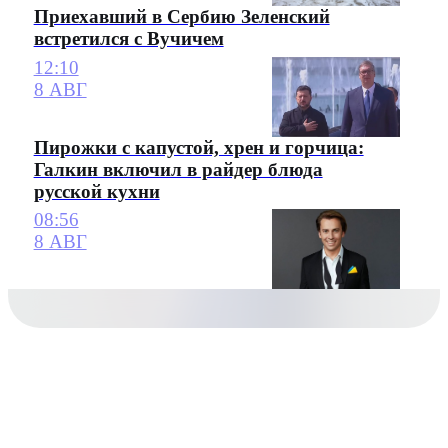
Приехавший в Сербию Зеленский
встретился с Вучичем
12:10
8 АВГ
Пирожки с капустой, хрен и горчица:
Галкин включил в райдер блюда
русской кухни
08:56
8 АВГ