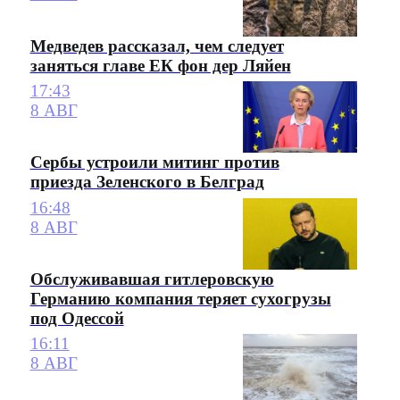
Медведев рассказал, чем следует
заняться главе ЕК фон дер Ляйен
17:43
8 АВГ
Сербы устроили митинг против
приезда Зеленского в Белград
16:48
8 АВГ
Обслуживавшая гитлеровскую
Германию компания теряет сухогрузы
под Одессой
16:11
8 АВГ