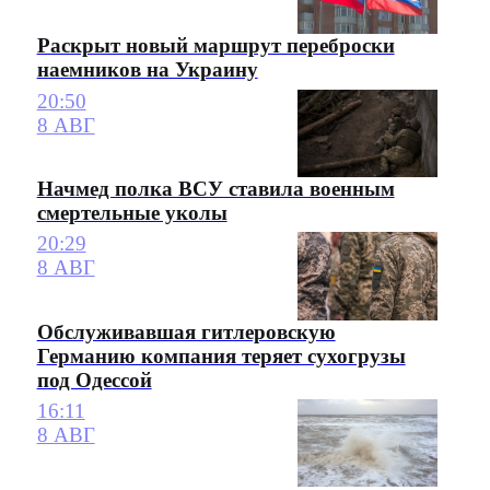
Раскрыт новый маршрут переброски
наемников на Украину
20:50
8 АВГ
Начмед полка ВСУ ставила военным
смертельные уколы
20:29
8 АВГ
Обслуживавшая гитлеровскую
Германию компания теряет сухогрузы
под Одессой
16:11
8 АВГ