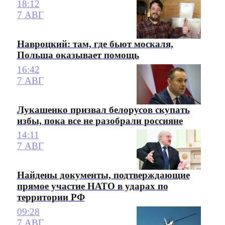
18:12
7 АВГ
Навроцкий: там, где бьют москаля,
Польша оказывает помощь
16:42
7 АВГ
Лукашенко призвал белорусов скупать
избы, пока все не разобрали россияне
14:11
7 АВГ
Найдены документы, подтверждающие
прямое участие НАТО в ударах по
территории РФ
09:28
7 АВГ