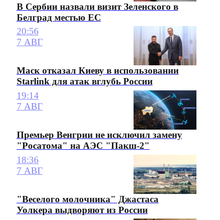
В Сербии назвали визит Зеленского в
Белград местью ЕС
20:56
7 АВГ
Маск отказал Киеву в использовании
Starlink для атак вглубь России
19:14
7 АВГ
Премьер Венгрии не исключил замену
"Росатома" на АЭС "Пакш-2"
18:36
7 АВГ
"Веселого молочника" Джастаса
Уолкера выдворяют из России