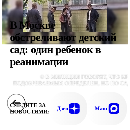
В Москве
обстреливают детский
сад: один ребенок в
реанимации
© В МИЛИЦИИ ГОВОРЯТ, ЧТО КР
ПОДОЗРЕВАЕМЫХ ОПРЕДЕЛЕН, НО ПО СА
ОПЯТЬ СТРЕЛЯЛИ В ПЯТНИ
СЛЕДИТЕ ЗА
Дзен
Макс
НОВОСТЯМИ: