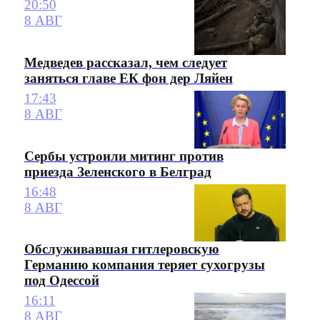
20:50
8 АВГ
Медведев рассказал, чем следует
заняться главе ЕК фон дер Ляйен
17:43
8 АВГ
Сербы устроили митинг против
приезда Зеленского в Белград
16:48
8 АВГ
Обслуживавшая гитлеровскую
Германию компания теряет сухогрузы
под Одессой
16:11
8 АВГ