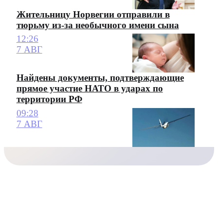
Жительницу Норвегии отправили в
тюрьму из-за необычного имени сына
12:26
7 АВГ
Найдены документы, подтверждающие
прямое участие НАТО в ударах по
территории РФ
09:28
7 АВГ