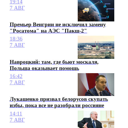
19:14
7 АВГ
Премьер Венгрии не исключил замену
"Росатома" на АЭС "Пакш-2"
18:36
7 АВГ
Навроцкий: там, где бьют москаля,
Польша оказывает помощь
16:42
7 АВГ
Лукашенко призвал белорусов скупать
избы, пока все не разобрали россияне
14:11
7 АВГ