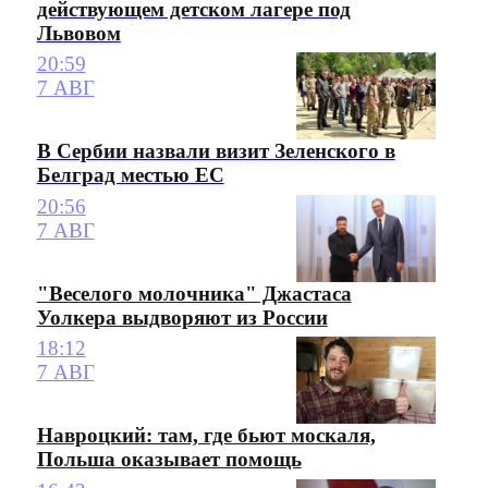
действующем детском лагере под
Львовом
20:59
7 АВГ
В Сербии назвали визит Зеленского в
Белград местью ЕС
20:56
7 АВГ
"Веселого молочника" Джастаса
Уолкера выдворяют из России
18:12
7 АВГ
Навроцкий: там, где бьют москаля,
Польша оказывает помощь