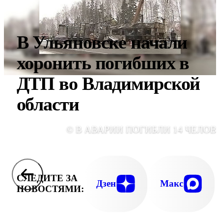
В Ульяновске начали
хоронить погибших в
ДТП во Владимирской
области
© В АВАРИИ ПОГИБЛИ 14 ЧЕЛОВ
СЛЕДИТЕ ЗА
Дзен
Макс
НОВОСТЯМИ: