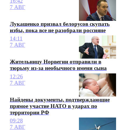
16:42
7 АВГ
Лукашенко призвал белорусов скупать
избы, пока все не разобрали россияне
14:11
7 АВГ
Жительницу Норвегии отправили в
тюрьму из-за необычного имени сына
12:26
7 АВГ
Найдены документы, подтверждающие
прямое участие НАТО в ударах по
территории РФ
09:28
7 АВГ