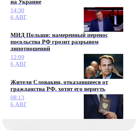
на Украине
14:30
6 АВГ
МИД Польши: намеренный перенос
посольства РФ грозит разрывом
дипотношений
12:09
6 АВГ
Жители Словакии, отказавшиеся от
гражданства РФ, хотят его вернуть
08:13
6 АВГ