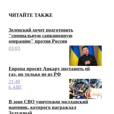
ЧИТАЙТЕ ТАКЖЕ
Зеленский хочет подготовить
"специальную санкционную
операцию" против России
03:03
Европа просит Анкару поставить ей
газ, но только не из РФ
21:49
6 АВГ
В зоне СВО уничтожен молдавский
наемник, которого награждал
Залужный