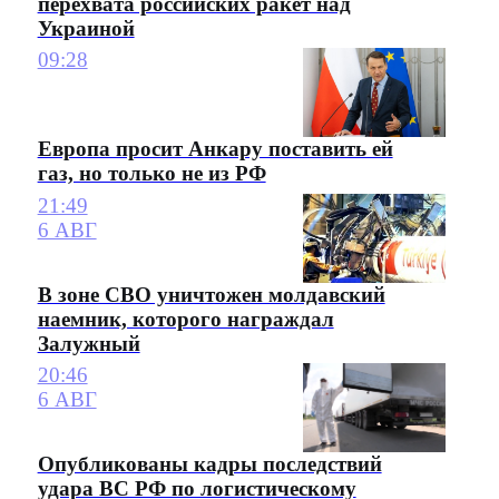
перехвата российских ракет над
Украиной
09:28
Европа просит Анкару поставить ей
газ, но только не из РФ
21:49
6 АВГ
В зоне СВО уничтожен молдавский
наемник, которого награждал
Залужный
20:46
6 АВГ
Опубликованы кадры последствий
удара ВС РФ по логистическому