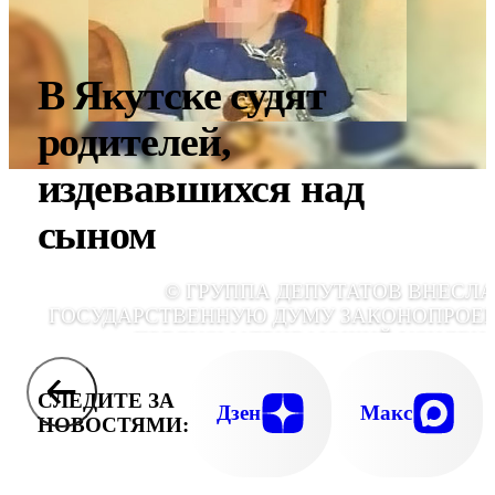
В Якутске судят
родителей,
издевавшихся над
сыном
© ГРУППА ДЕПУТАТОВ ВНЕСЛА
ГОСУДАРСТВЕННУЮ ДУМУ ЗАКОНОПРОЕК
ПРЕДУСМАТРИВАЮЩИЙ УСИЛЕН
ГАРАНТИЙ ПРАВ ДЕТЕЙ НА НАДЛЕЖАЩ
ДУХОВНО-НРАВСТВЕННОЕ ВОСПИТАНИЕ,
СЛЕДИТЕ ЗА
ТАКЖЕ ОТВЕТСТВЕННОСТИ ЗА ЖЕСТОК
Дзен
Макс
НОВОСТЯМИ:
ОБРАЩЕНИЕ С НЕСОВЕРШЕННОЛЕТНИ