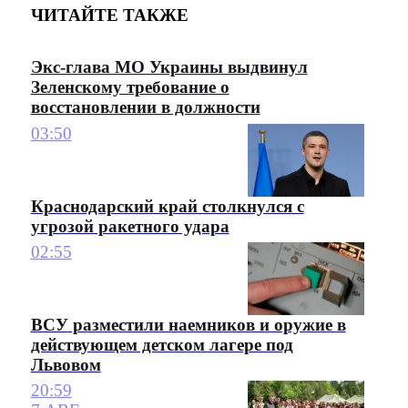
ЧИТАЙТЕ ТАКЖЕ
Экс-глава МО Украины выдвинул
Зеленскому требование о
восстановлении в должности
03:50
Краснодарский край столкнулся с
угрозой ракетного удара
02:55
ВСУ разместили наемников и оружие в
действующем детском лагере под
Львовом
20:59