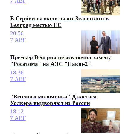
7 АВГ
В Сербии назвали визит Зеленского в
Белград местью ЕС
20:56
7 АВГ
Премьер Венгрии не исключил замену
"Росатома" на АЭС "Пакш-2"
18:36
7 АВГ
"Веселого молочника" Джастаса
Уолкера выдворяют из России
18:12
7 АВГ