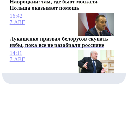
Навроцкий: там, где бьют москаля,
Польша оказывает помощь
16:42
7 АВГ
Лукашенко призвал белорусов скупать
избы, пока все не разобрали россияне
14:11
7 АВГ