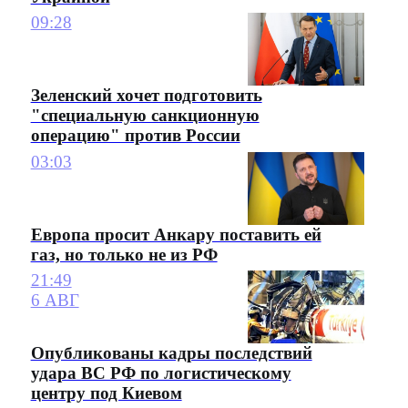
09:28
Зеленский хочет подготовить
"специальную санкционную
операцию" против России
03:03
Европа просит Анкару поставить ей
газ, но только не из РФ
21:49
6 АВГ
Опубликованы кадры последствий
удара ВС РФ по логистическому
центру под Киевом