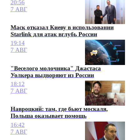
20:56
7 АВГ
Маск отказал Киеву в использовании
Starlink для атак вглубь России
19:14
7 АВГ
"Веселого молочника" Джастаса
Уолкера выдворяют из России
18:12
7 АВГ
Навроцкий: там, где бьют москаля,
Польша оказывает помощь
16:42
7 АВГ