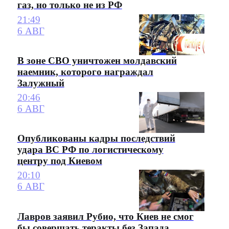
газ, но только не из РФ
21:49
6 АВГ
В зоне СВО уничтожен молдавский
наемник, которого награждал
Залужный
20:46
6 АВГ
Опубликованы кадры последствий
удара ВС РФ по логистическому
центру под Киевом
20:10
6 АВГ
Лавров заявил Рубио, что Киев не смог
бы совершать теракты без Запада