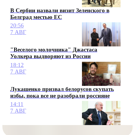
В Сербии назвали визит Зеленского в
Белград местью ЕС
20:56
7 АВГ
"Веселого молочника" Джастаса
Уолкера выдворяют из России
18:12
7 АВГ
Лукашенко призвал белорусов скупать
избы, пока все не разобрали россияне
14:11
7 АВГ