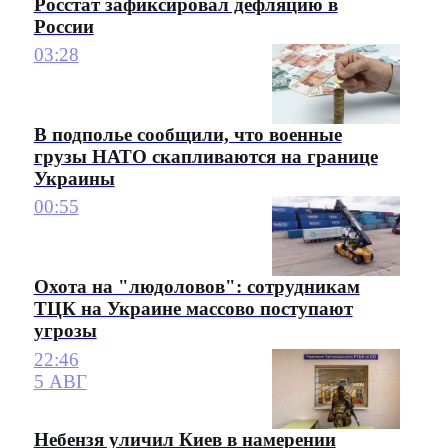
Росстат зафиксировал дефляцию в
России
03:28
В подполье сообщили, что военные
грузы НАТО скапливаются на границе
Украины
00:55
Охота на "людоловов": сотрудникам
ТЦК на Украине массово поступают
угрозы
22:46
5 АВГ
Небензя уличил Киев в намерении