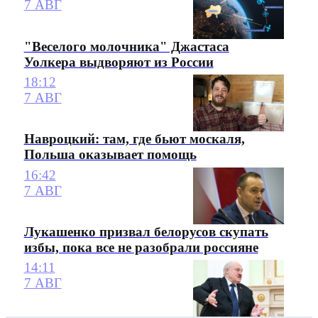
7 АВГ
"Веселого молочника" Джастаса
Уолкера выдворяют из России
18:12
7 АВГ
Навроцкий: там, где бьют москаля,
Польша оказывает помощь
16:42
7 АВГ
Лукашенко призвал белорусов скупать
избы, пока все не разобрали россияне
14:11
7 АВГ