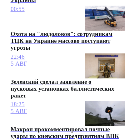
Украины
00:55
Охота на "людоловов": сотрудникам
ТЦК на Украине массово поступают
угрозы
22:46
5 АВГ
Зеленский сделал заявление о
пусковых установках баллистических
ракет
18:25
5 АВГ
Макрон прокомментировал ночные
удары по киевским предприятиям ВПК