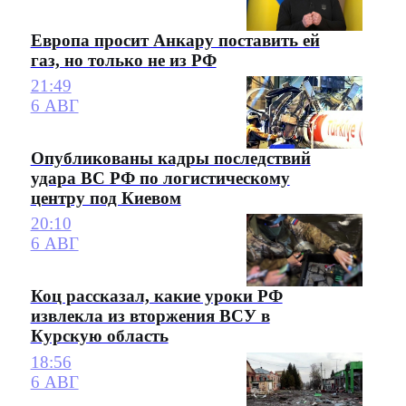
Европа просит Анкару поставить ей
газ, но только не из РФ
21:49
6 АВГ
Опубликованы кадры последствий
удара ВС РФ по логистическому
центру под Киевом
20:10
6 АВГ
Коц рассказал, какие уроки РФ
извлекла из вторжения ВСУ в
Курскую область
18:56
6 АВГ